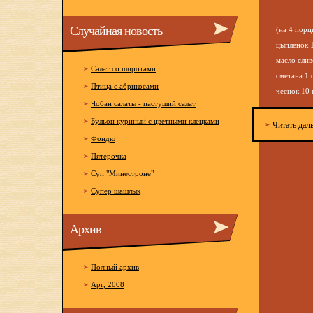
Случайная новость
(на 4 порц
цыпленок 1
масло слив
Салат со шпротами
сметана 1 с
Птица с абрикосами
чеснок 10 
Чобан салаты - пастуший салат
Бульон куриный с цветными клецками
Читать дал
Фондю
Пятерочка
Суп "Минестроне"
Супер шашлык
Архив
Полный архив
Apr, 2008