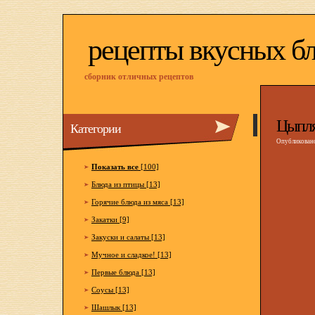
рецепты вкусных б
сборник отличных рецептов
Цыпля
Категории
Опубликовано
Показать все
[100]
Блюда из птицы [13]
Горячие блюда из мяса [13]
Закатки [9]
Закуски и салаты [13]
Мучное и сладкое! [13]
Первые блюда [13]
Соусы [13]
Шашлык [13]