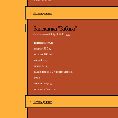
щепотка соли.
Читать дальше
Запеканка "Забава"
Опубликовано 09 April, 2008 |
adm
Ингредиенты:
творог 500 г,
молоко 100 мл,
яйца 4 шт,
манка 50 г,
сахар-песок 10 чайных ложек,
сода,
соль по вкусу,
можно и без соли.
Читать дальше