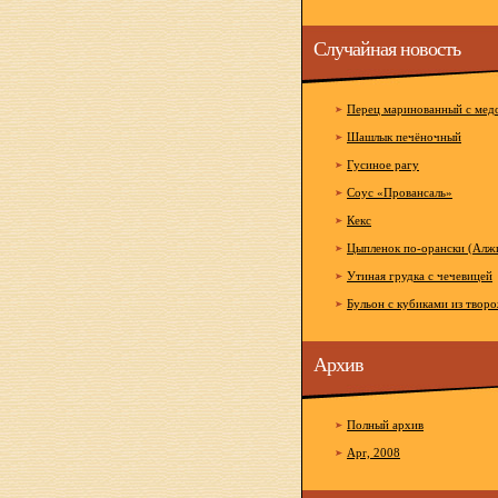
Случайная новость
Перец маринованный с мед
Шашлык печёночный
Гусиное рагу
Соус «Провансаль»
Кекс
Цыпленок по-орански (Алж
Утиная грудка с чечевицей
Бульон с кубиками из твор
Архив
Полный архив
Apr, 2008