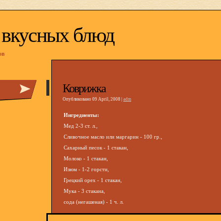
 вкусных блюд
ов
Коврижка
Опубликовано 09 April, 2008 |
adm
Ингредиенты:
Мед 2-3 ст. л.,
Сливочное масло или маргарин - 100 гр.,
Сахарный песок - 1 стакан,
Молоко - 1 стакан,
Изюм - 1-2 горсти,
Грецкий орех - 1 стакан,
Мука - 3 стакана,
сода (негашеная) - 1 ч. л.