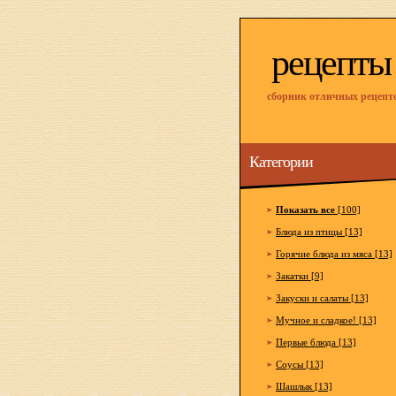
рецепты
сборник отличных рецепт
Категории
Показать все
[100]
Блюда из птицы [13]
Горячие блюда из мяса [13]
Закатки [9]
Закуски и салаты [13]
Мучное и сладкое! [13]
Первые блюда [13]
Соусы [13]
Шашлык [13]