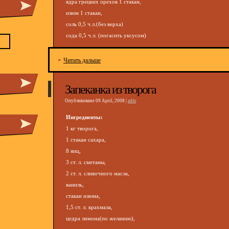
ядра грецких орехов 1 стакан,
изюм 1 стакан,
соль 0,5 ч.л.(без верха)
сода 0,5 ч.л. (погасить уксусом)
Читать дальше
Запеканка из творога
Опубликовано 09 April, 2008 |
adm
Ингредиенты:
1 кг творога,
1 стакан сахара,
8 яиц,
3 ст. л. сметаны,
2 ст. л. сливочного масла,
ваниль,
стакан изюма,
1,5 ст. л. крахмала,
цедра лимона(по желанию),