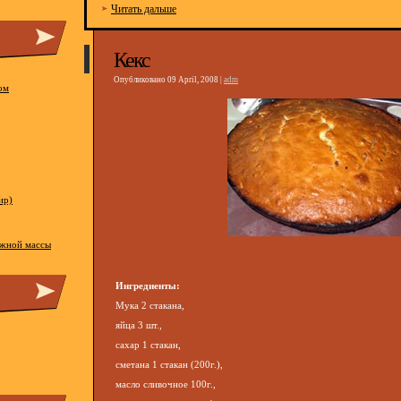
Читать дальше
Кекс
Опубликовано 09 April, 2008 |
adm
ом
ир)
ожной массы
Ингредиенты:
Мука 2 стакана,
яйца 3 шт.,
сахар 1 стакан,
сметана 1 стакан (200г.),
масло сливочное 100г.,