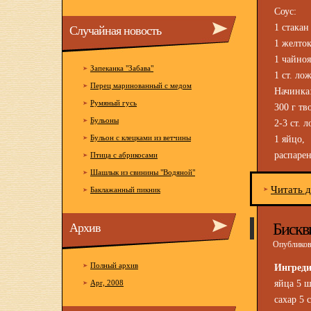
Соус:
Случайная новость
1 стака
1 желток
1 чайно
Запеканка "Забава"
1 ст. ло
Перец маринованный с медом
Начинка
Румяный гусь
300 г тв
Бульоны
2-3 ст. 
Бульон с клецками из ветчины
1 яйцо,
распаре
Птица с абрикосами
Шашлык из свинины "Водяной"
Читать 
Баклажанный пикник
Бискв
Архив
Опубликова
Полный архив
Ингред
Apr, 2008
яйца 5 ш
сахар 5 