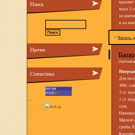
крахмал 
Поиск
мука 3 с
на кончи
и на ко
Читать 
Прочее
Башки
Опубликова
Ингред
Статистика
Для тест
300г. го
3 ст. му
1 ст. во
-->
соль
Начинка
Мясной 
грибы 30
Картофел