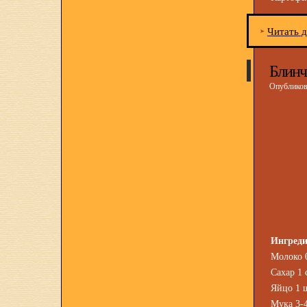
Читать 
Блинч
Опубликова
Ингред
Молоко 0
Сахар 1 с
Яйцо 1 
Мука 3-4