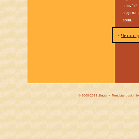
соль 1/2 
сода на 
вода.
Читать 
© 2008-2013 2fn.ru • Template design b