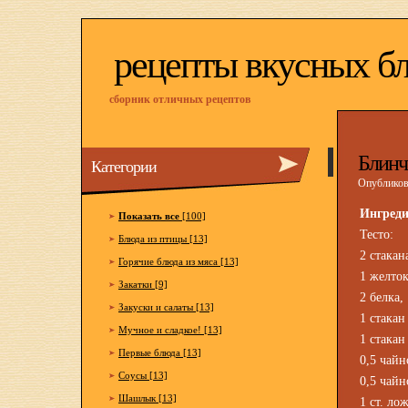
рецепты вкусных б
сборник отличных рецептов
Блинч
Категории
Опубликова
Ингред
Показать все
[100]
Тесто:
Блюда из птицы [13]
2 стакан
Горячие блюда из мяса [13]
1 желток
Закатки [9]
2 белка,
Закуски и салаты [13]
1 стакан
Мучное и сладкое! [13]
1 стакан
Первые блюда [13]
0,5 чай
Соусы [13]
0,5 чайн
Шашлык [13]
1 ст. ло