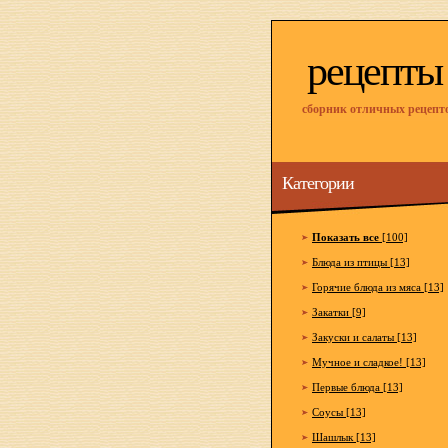
рецепты
сборник отличных рецепт
Категории
Показать все
[100]
Блюда из птицы [13]
Горячие блюда из мяса [13]
Закатки [9]
Закуски и салаты [13]
Мучное и сладкое! [13]
Первые блюда [13]
Соусы [13]
Шашлык [13]