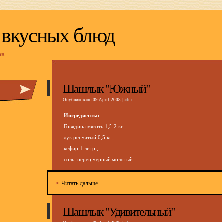
 вкусных блюд
ов
Шашлык "Южный"
Опубликовано 09 April, 2008 |
adm
Ингредиенты:
Говядина мякоть 1,5-2 кг.,
лук репчатый 0,5 кг.,
кефир 1 литр.,
соль, перец черный молотый.
Читать дальше
Шашлык "Удивительный"