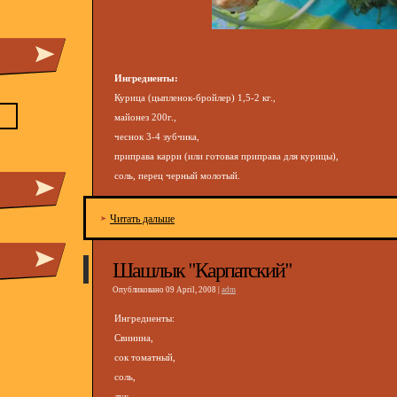
Ингредиенты:
Курица (цыпленок-бройлер) 1,5-2 кг.,
майонез 200г.,
чеснок 3-4 зубчика,
приправа карри (или готовая приправа для курицы),
соль, перец черный молотый.
Читать дальше
Шашлык "Карпатский"
Опубликовано 09 April, 2008 |
adm
Ингредиенты:
Свинина,
сок томатный,
соль,
лук,