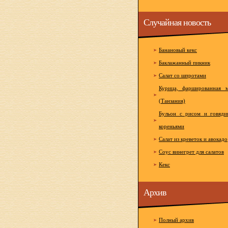
Случайная новость
Банановый кекс
Баклажанный пикник
Салат со шпротами
Курица, фаршированная 
(Танзания)
Бульон с рисом и говяди
кореньями
Салат из креветок и авокадо
Соус винегрет для салатов
Кекс
Архив
Полный архив