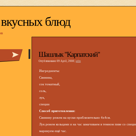
 вкусных блюд
ов
Шашлык "Карпатский"
Опубликовано 09 April, 2008 |
adm
Ингредиенты:
Свинина,
сок томатный,
соль,
лук,
специи
Способ приготовления:
Свинину режем на куски приблизительно 4х4см.
Лук режем кольцами и на час замачиваем в темном пиве со специ
маринуем ещё час.