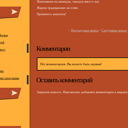
Нанизываем на шампура, чередуя мясо и лук.
Жарим традиционно на углях.
Приятного аппетита!
«
Предыдущая запись
•
Следующая запись
офелем
цей
Комментарии
кел>
Нет комментариев. Вы можете быть первым!
ами
Оставить комментарий
ыми палочками
Закрытая новость. Невозможно добавлять комментарии в закрыт