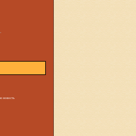
»
ую новость