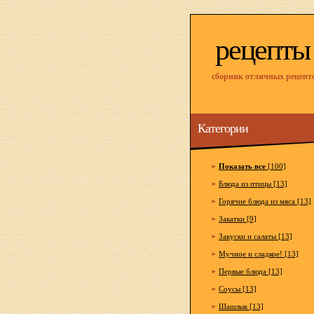
рецепты
сборник отличных рецепт
Категории
Показать все
[100]
Блюда из птицы [13]
Горячие блюда из мяса [13]
Закатки [9]
Закуски и салаты [13]
Мучное и сладкое! [13]
Первые блюда [13]
Соусы [13]
Шашлык [13]