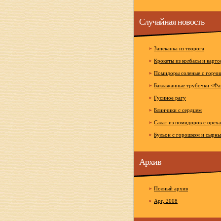
Случайная новость
Запеканка из творога
Крокеты из колбасы и карт
Помидоры соленые с горчи
Баклажанные трубочки <Фа
Гусиное рагу
Блинчики с сердцем
Салат из помидоров с орех
Бульон с горошком и сырн
Архив
Полный архив
Apr, 2008