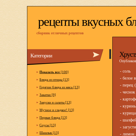
рецепты вкусных б
сборник отличных рецептов
Хруст
Категории
Опубликова
- соль
Показать все
[100]
- белое 
Блюда из птицы [13]
- перец
Горячие блюда из мяса [13]
- чеснок
Закатки [9]
- картоф
Закуски и салаты [13]
- курины
Мучное и сладкое! [13]
- курица
Первые блюда [13]
- шалфей
Соусы [13]
- загуст
Шашлык [13]
- лимон 