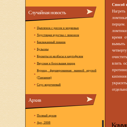
Cпособ 
Случайная новость
Нагреть
ломтика
перцем.
Цыпленок с рисом и морковью
ломтики
Хрустящая курочка с лимоном
время о
Баклажанный пикник
вымыть
Бульоны
четверт
Крокеты из колбасы и картофелем
очистить
влить о
Вкусная и бооольшая пицца
противня
Курица, фаршированная манной крупой
кипения
(Танзания)
украсить
Соус коричневый
отдельно
Архив
Полный архив
Комме
Apr, 2008