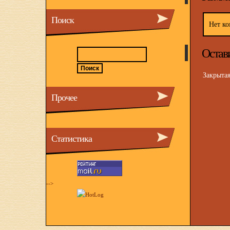
Поиск
Нет ко
Остав
Закрыта
Прочее
Статистика
-->