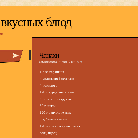
 вкусных блюд
ов
Чанахи
Опубликовано 09 April, 2008 |
adm
1,2 кг баранины
4 маленьких баклажана
4 помидора
120 г курдючного сала
80 г зелени петрушки
80 г кинзы
120 г репчатого лука
8 зубчиков чеснока
120 мл белого сухого вина
соль, перец