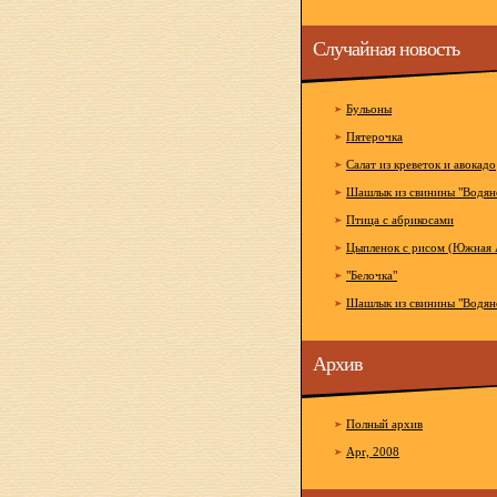
Случайная новость
Бульоны
Пятерочка
Салат из креветок и авокадо
Шашлык из свинины "Водян
Птица с абрикосами
Цыпленок с рисом (Южная 
"Белочка"
Шашлык из свинины "Водян
Архив
Полный архив
Apr, 2008