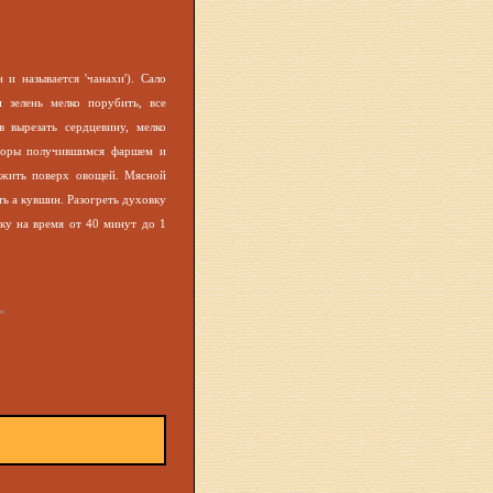
и называется 'чанахи'). Сало
 зелень мелко порубить, все
 вырезать сердцевину, мелко
идоры получившимся фаршем и
ожить поверх овощей. Мясной
ть а кувшин. Разогреть духовку
ку на время от 40 минут до 1
»