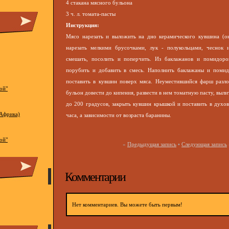
4 стакана мясного бульона
3 ч. л. томата-пасты
Инструкция:
Мясо нарезать и выложить на дно керамического кувшина (он 
нарезать мелкими брусочками, лук - полукольцами, чеснок и
смешать, посолить и поперчить. Из баклажанов и помидоров
порубить и добавить в смесь. Наполнить баклажаны и пом
поставить в кувшин поверх мяса. Неуместившийся фарш разл
ой"
бульон довести до кипения, развести в нем томатную пасту, выли
до 200 градусов, закрыть кувшин крышкой и поставить в духов
Африка)
часа, а зависимости от возраста баранины.
ой"
«
Предыдущая запись
•
Следующая запись
Комментарии
Нет комментариев. Вы можете быть первым!