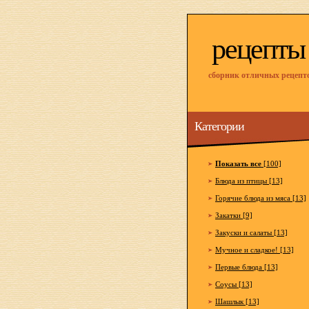
рецепты
сборник отличных рецепт
Категории
Показать все
[100]
Блюда из птицы [13]
Горячие блюда из мяса [13]
Закатки [9]
Закуски и салаты [13]
Мучное и сладкое! [13]
Первые блюда [13]
Соусы [13]
Шашлык [13]