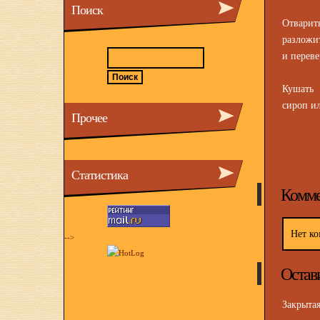
Поиск
Отварит
разложи
и переве
Кушать 
сироп ил
Прочее
Статистика
Комме
Нет ко
-->
Остав
Закрыта