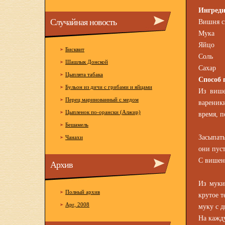
Ингред
Случайная новость
Вишня св
Мука
Яйцо
Бисквит
Соль
Шашлык Донской
Сахар
Цыплята табака
Способ 
Бульон из дичи с грибами и яйцами
Из више
Перец маринованный с медом
вареник
Цыпленок по-орански (Алжир)
время, п
Бешамель
Засыпат
Чанахи
они пуст
С вишен,
Архив
Из муки
Полный архив
крутое т
Apr, 2008
муку с д
На кажд