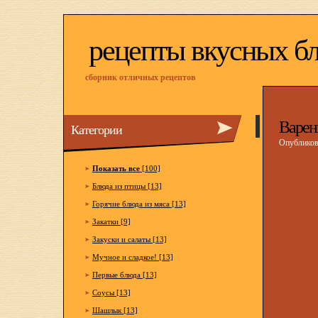
рецепты вкусных б
сборник отличных рецептов
Варен
Категории
Опубликова
Показать все
[100]
Блюда из птицы [13]
Горячие блюда из мяса [13]
Закатки [9]
Закуски и салаты [13]
Мучное и сладкое! [13]
Первые блюда [13]
Соусы [13]
Шашлык [13]