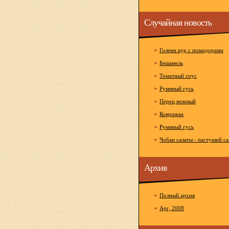
Случайная новость
Голени кур с помидорами
Бешамель
Томатный соус
Румяный гусь
Перец нежный
Коврижка
Румяный гусь
Чобан салаты - пастуший са
Архив
Полный архив
Apr, 2008