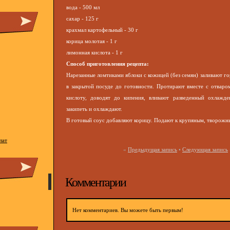
вода - 500 мл
сахар - 125 г
крахмал картофельный - 30 г
корица молотая - 1 г
лимонная кислота - 1 г
Способ приготовления рецепта:
Нарезанные ломтиками яблоки с кожицей (без семян) заливают го
в закрытой посуде до готовности. Протирают вместе с отваро
кислоту, доводят до кипения, вливают разведенный охлажд
закипеть и охлаждают.
В готовый соус добавляют корицу. Подают к крупяным, творожн
лат
«
Предыдущая запись
•
Следующая запись
Комментарии
Нет комментариев. Вы можете быть первым!