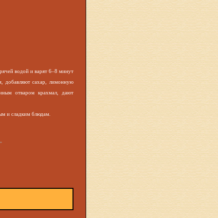
рячей водой и варят 6–8 минут
м, добавляют сахар, лимонную
енным отваром крахмал, дают
ым и сладким блюдам.
»