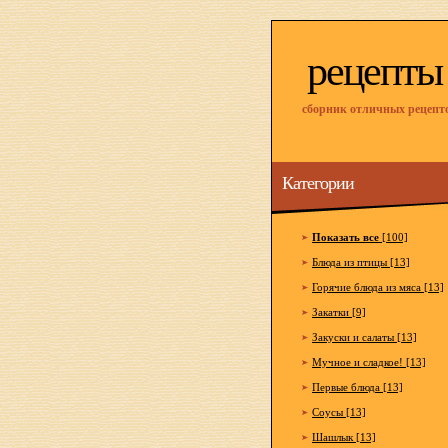
рецепты
сборник отличных рецепт
Категории
Показать все
[100]
Блюда из птицы [13]
Горячие блюда из мяса [13]
Закатки [9]
Закуски и салаты [13]
Мучное и сладкое! [13]
Первые блюда [13]
Соусы [13]
Шашлык [13]