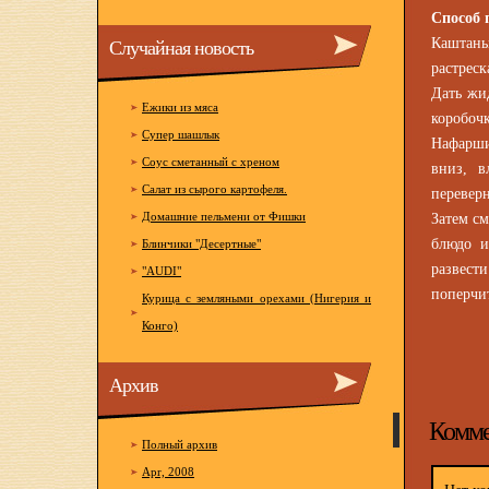
Cпособ 
Случайная новость
Каштаны
растреск
Дать жид
Ежики из мяса
коробоч
Супер шашлык
Нафарши
Соус сметанный с хреном
вниз, 
Салат из сырого картофеля.
переверн
Домашние пельмени от Фишки
Затем с
блюдо и
Блинчики "Десертные"
развест
"AUDI"
поперчи
Курица с земляными орехами (Нигерия и
Конго)
Архив
Комме
Полный архив
Apr, 2008