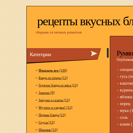
рецепты вкусных б
сборник отличных рецептов
Румян
Категории
Опубликова
- специи
Показать все
[100]
- гусь (
Блюда из птицы [13]
- каштан
Горячие блюда из мяса [13]
- курины
Закатки [9]
- яблоки
Закуски и салаты [13]
- перец
Мучное и сладкое! [13]
- мука (
Первые блюда [13]
- соль
Соусы [13]
- изюм (
Шашлык [13]