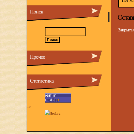
Нет ко
Поиск
Остав
Закрыта
Прочее
Статистика
-->