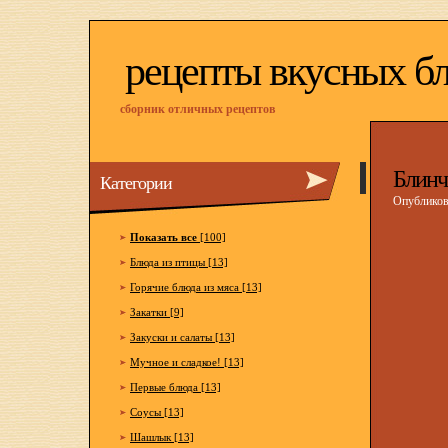
рецепты вкусных б
сборник отличных рецептов
Блинч
Категории
Опубликова
Показать все
[100]
Блюда из птицы [13]
Горячие блюда из мяса [13]
Закатки [9]
Закуски и салаты [13]
Мучное и сладкое! [13]
Первые блюда [13]
Соусы [13]
Шашлык [13]