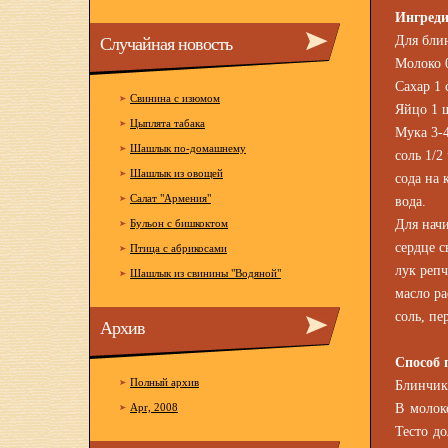
Ингред
Случайная новость
Для бли
Молоко 0
Сахар 1 с
Свинина с изюмом
Яйцо 1 
Цыплята табака
Мука 3-4
Шашлык по-домашнему
соль 1/2 
Шашлык из овощей
сода на 
Салат "Армения"
вода.
Бульон с бишкоктом
Для нач
сердце с
Птица с абрикосами
лук репч
Шашлык из свинины "Водяной"
масло ра
соль, пе
Архив
Способ 
Полный архив
Блинчик
Apr, 2008
В молок
Тесто до