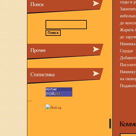
соды и р
Поиск
Закипя
небольш
до конси
Жарить б
до зару
Начинка
Прочее
Сердце 
Добавит
Посолить
Начинку 
Статистика
на сково
Подават
-->
Комме