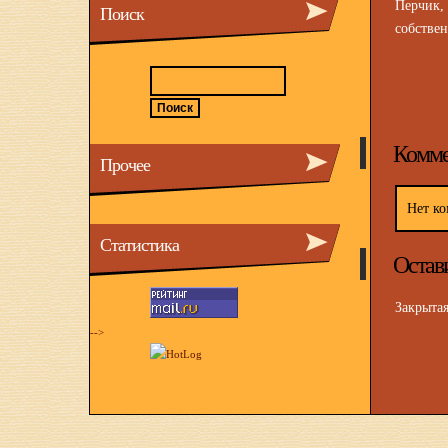
Перчик,
Поиск
собстве
Комме
Прочее
Нет ко
Статистика
Остав
Закрыта
-->