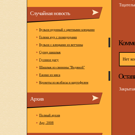
Тщательн
Случайная новость
Бульон куриный с цветными клецками
Голени кур с помидорами
Комме
Бульон с клецками из ветчины
Супер шашлык
Нет ко
Гусиное рагу
Шашлык из свинины "Водяной"
Остав
Ежики из мяса
Крокеты из колбасы и картофелем
Закрыта
Архив
Полный архив
Apr, 2008