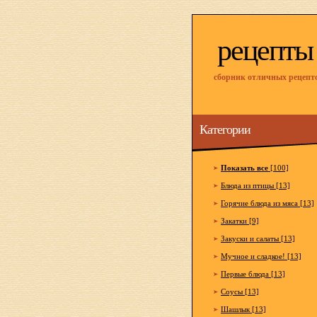
рецепты
сборник отличных рецепт
Категории
Показать все
[100]
Блюда из птицы [13]
Горячие блюда из мяса [13]
Закатки [9]
Закуски и салаты [13]
Мучное и сладкое! [13]
Первые блюда [13]
Соусы [13]
Шашлык [13]