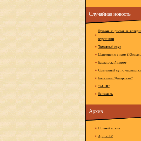
Случайная новость
Бульон с рисом и говяди
кореньями
Томатный соус
Цыпленок с рисом (Южная 
Башкирский пирог
Сметанный суп с черным х
Блинчики "Десертные"
"AUDI"
Бешамель
Архив
Полный архив
Apr, 2008