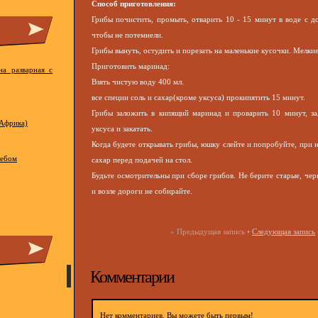
Способ приготовления:
Грибы почистить, промыть, отварить 10 - 15 минут в воде с д
чтобы не потемнели.
Грибы вынуть, остудить и порезать на маленькие кусочки. Мелки
Приготовить маринад:
на разварная с
Взять чистую воду 400 мл.
все специи соль и сахар(кроме уксуса) прокипятить 15 минут.
Грибы заложить в кипящий маринад и проварить 10 минут, зали
Африка)
уксуса и закатать.
Когда будете открывать грибы, юшку слейте и попробуйте, при 
лебом
сахар перед подачей на стол.
Будьте осмотрительны при сборе грибов. Не берите старые, чер
и возле дороги не собирайте.
« Предыдущая запись •
Следующая запись
Комментарии
Нет комментариев. Вы можете быть первым!