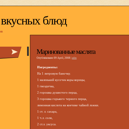
 вкусных блюд
ов
Маринованные маслята
Опубликовано 09 April, 2008 |
adm
Ингредиенты:
На 1 литровую баночку.
1 маленький кусочек коры корицы,
1 гвоздичка,
2 горошка душистого перца,
3 горошка горького черного перца,
лимонная кислота на кончике чайной ложки.
1 ст. л. сахара,
1 ч.л. соли,
2 ст.л. уксуса.