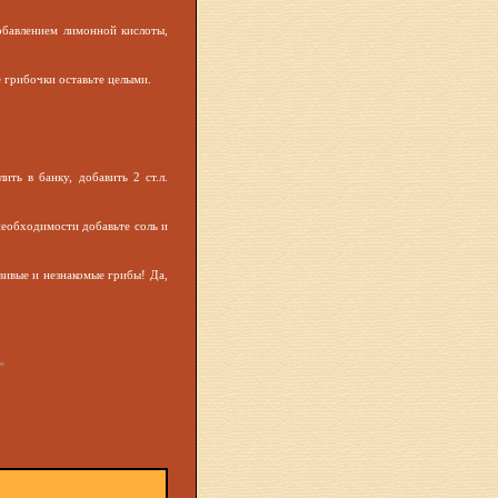
обавлением лимонной кислоты,
е грибочки оставьте целыми.
ть в банку, добавить 2 ст.л.
необходимости добавьте соль и
вивые и незнакомые грибы! Да,
»